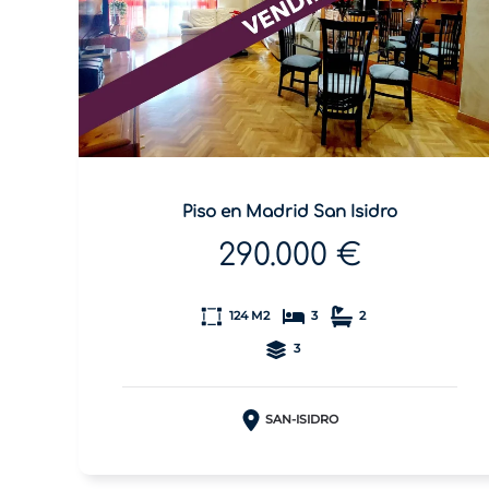
Piso en Madrid San Isidro
290.000 €
124 M2
3
2
3
SAN-ISIDRO