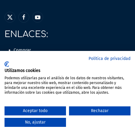
ENLACES:
Comprar
Vender
Política de privacidad
Alquilar
Utilizamos cookies
Departamento Jurídico
Podemos utilizarlas para el análisis de los datos de nuestros visitantes,
Nosotros
para mejorar nuestro sitio web, mostrar contenido personalizado y
Contacto
brindarle una excelente experiencia en el sitio web. Para obtener más
información sobre las cookies que utilizamos, abre los ajustes.
LEGAL:
Aceptar todo
Rechazar
Aviso Legal
No, ajustar
Política de Privacidad
Política de Cookies