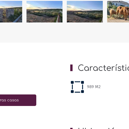
Característi
989 M2
tras casas